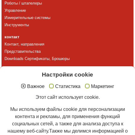
Роботы / штапелеры
Управление
Измерительные системы
Инструменты
контакт
Контакт, направления
Представительства
Downloads Сертификаты, Брошюры
Cервис
Настройки cookie
Oбзор
24-часовая горячая линия
Важное
Статистика
Маркетинг
Сопровождение продаж
Этот сайт использует cookie.
Обучение
Удаленная диагностика
Мы используем файлы cookie для персонализации
Сервисные договора
контента и рекламы, для применения функций
Mодернизация
социальных сетей, а также для анализа доступа к
Запчасти
нашему веб-сайту.Также мы делимся информацией о