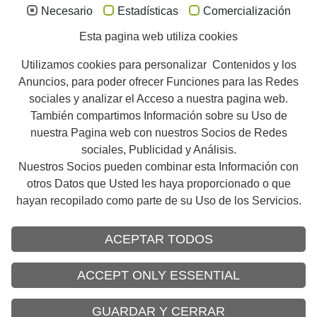
Necesario
Estadísticas
Comercialización
Formación
Mantenimiento remoto
Esta pagina web utiliza cookies
Contratos de mantenimiento
Modernización
Utilizamos cookies para personalizar Contenidos y los
Piezas de repuesto
Anuncios, para poder ofrecer Funciones para las Redes
sociales y analizar el Acceso a nuestra pagina web.
Acerca de Reika
También compartimos Información sobre su Uso de
El vista general
nuestra Pagina web con nuestros Socios de Redes
Noticias
sociales, Publicidad y Análisis.
Historia
Nuestros Socios pueden combinar esta Información con
Referencia
otros Datos que Usted les haya proporcionado o que
hayan recopilado como parte de su Uso de los Servicios.
ACEPTAR TODOS
ACCEPT ONLY ESSENTIAL
Aviso legal
Condiciones y Términos generales
Contacto
Política de Privacidad
GUARDAR Y CERRAR
Code of Conduct