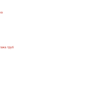
ка
тажа труб