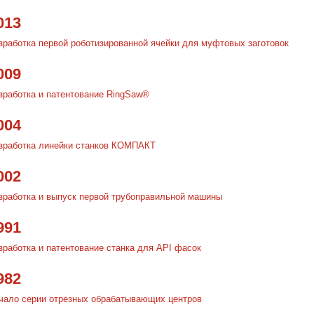
013
зработка первой роботизированной ячейки для муфтовых заготовок
009
зработка и патентование RingSaw®
004
зработка линейки станков КОМПАКТ
002
зработка и выпуск первой трубоправильной машины
991
зработка и патентование станка для API фасок
982
чало серии отрезных обрабатывающих центров