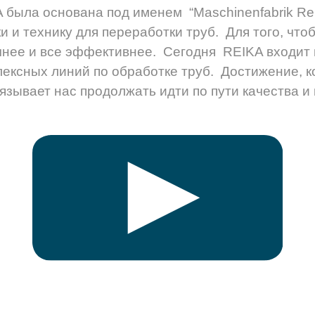
A была основана под именем “Maschinenfabrik Rei
 и технику для переработки труб. Для того, что
чнее и все эффективнее. Сегодня REIKA входит
ексных линий по обработке труб. Достижение, 
язывает нас продолжать идти по пути качества и