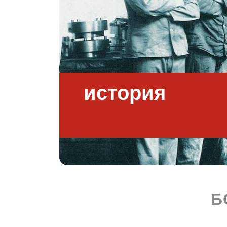
история
Б