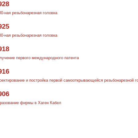
928
00-ная резьбонарезная головка
925
00-ная резьбонарезная головка
918
лучение первого международного патента
916
оектирование и постройка первой самооткрывающейся резьбонарезной г
906
разование фирмы в Хаген Кабел