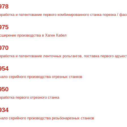
978
зработка и патентование первого комбинированного станка порезка / фас
975
сширение производства в Хаген Кабел
970
зработка и патентование ленточных рольгангов, поставка первого адъюс
954
чало серийного производства отрезных станков
950
зработка первого отрезного станка
934
чало серийного производства резьбонарезных станков