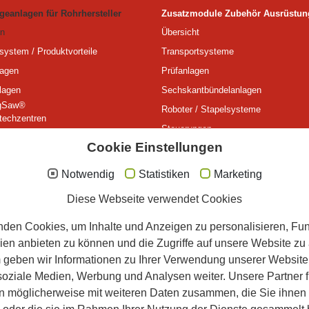
geanlagen für Rohrhersteller
Zusatzmodule Zubehör Ausrüstun
n
Übersicht
system / Produktvorteile
Transportsysteme
lagen
Prüfanlagen
lagen
Sechskantbündelanlagen
gSaw®
Roboter / Stapelsysteme
techzentren
Steuerungen
techmaschinen
Cookie Einstellungen
Messsysteme
gen
Werkzeuge
djustagen / Komplettsysteme
Notwendig
Statistiken
Marketing
nlagen
Kontakt
Diese Webseite verwendet Cookies
Ansprechpartner, Anfahrt
den Cookies, um Inhalte und Anzeigen zu personalisieren, Fun
Vertretungen
ien anbieten zu können und die Zugriffe auf unsere Website zu 
Downloads Prospekte
geben wir Informationen zu Ihrer Verwendung unserer Website
 soziale Medien, Werbung und Analysen weiter. Unsere Partner 
n möglicherweise mit weiteren Daten zusammen, die Sie ihnen b