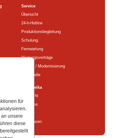
g
Service
Übersicht
24-h-Hotline
Produktionsbegleitung
Schulung
Fernwartung
Wartungsverträge
Retrofit / Modernisierung
Ersatzteile
Über Reika
Übersicht
ktionen für
Aktuelles
analysieren.
Historie
 an unsere
Referenzen
führen diese
ereitgestellt