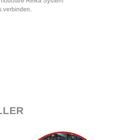
s modulare Reika System
s verbinden.
LLER