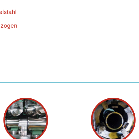
lstahl
ezogen