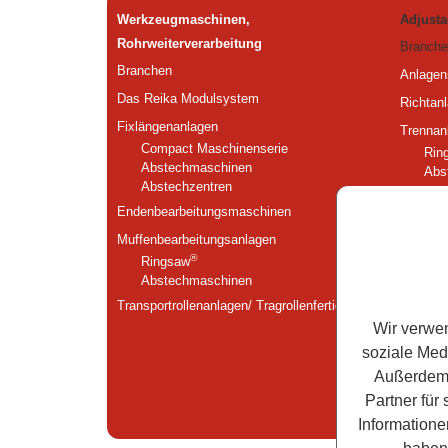
Werkzeugmaschinen,
Adjusta
Rohrweiterverarbeitung
Branche
Branchen
Anlagen
Das Reika Modulsystem
Richtan
Fixlängenanlagen
Trennan
Compact Maschinenserie
Rin
Abstechmaschinen
Abs
Abstechzentren
Abs
Endenbearbeitungsmaschinen
Fasanla
Muffenbearbeitungs­anlagen
Fliessa
®
Ringsaw
Sondera
Abstechmaschinen
Transportrollenanlagen/ Tragrollenfertigung
Wir verwen
soziale Med
Außerdem 
Partner für
Informatione