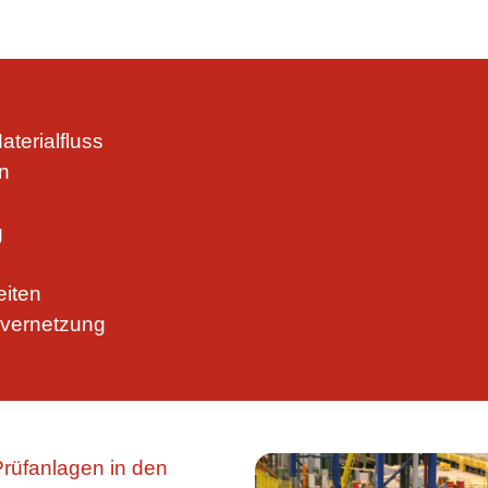
aterialfluss
n
g
eiten
-vernetzung
Prüfanlagen in den