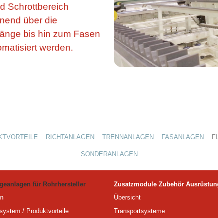
d Schrottbereich
nend über die
länge bis hin zum Fasen
matisiert werden.
KTVORTEILE
RICHTANLAGEN
TRENNANLAGEN
FASANLAGEN
F
SONDERANLAGEN
geanlagen für Rohrhersteller
Zusatzmodule Zubehör Ausrüstun
n
Übersicht
system / Produktvorteile
Transportsysteme