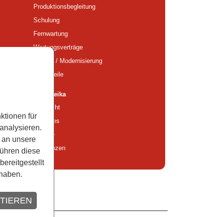
Produktionsbegleitung
Schulung
Fernwartung
Wartungsverträge
Retrofit / Modernisierung
Ersatzteile
Über Reika
Übersicht
ktionen für
Aktuelles
analysieren.
Historie
 an unsere
Referenzen
führen diese
ereitgestellt
haben.
PTIEREN