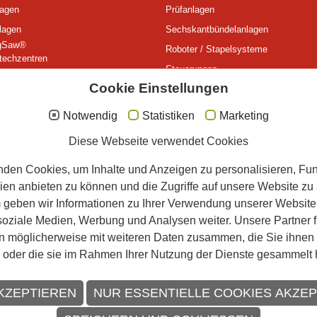
lagen
Prüfanlagen
lagen
Sechskantbündelanlagen
gSaw®
Roboter / Stapelsysteme
techzentren
Steuerungen
techmaschinen
Cookie Einstellungen
Messsysteme
gen
Werkzeuge
djustagen / Komplettsysteme
Notwendig
Statistiken
Marketing
nlagen
Kontakt
Diese Webseite verwendet Cookies
Ansprechpartner, Anfahrt
den Cookies, um Inhalte und Anzeigen zu personalisieren, Fun
Vertretungen
ien anbieten zu können und die Zugriffe auf unsere Website zu 
Downloads Prospekte
geben wir Informationen zu Ihrer Verwendung unserer Website
 soziale Medien, Werbung und Analysen weiter. Unsere Partner 
n möglicherweise mit weiteren Daten zusammen, die Sie ihnen b
 oder die sie im Rahmen Ihrer Nutzung der Dienste gesammelt 
KZEPTIEREN
NUR ESSENTIELLE COOKIES AKZE