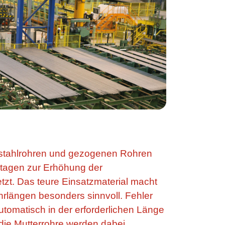
lstahlrohren und gezogenen Rohren
tagen zur Erhöhung der
etzt. Das teure Einsatzmaterial macht
hrlängen besonders sinnvoll. Fehler
tomatisch in der erforderlichen Länge
die Mutterrohre werden dabei