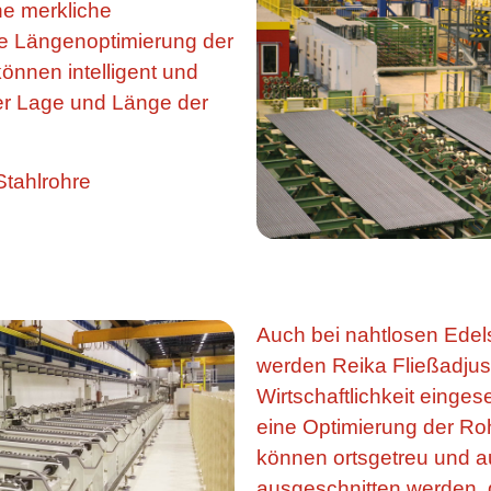
ne merkliche
he Längenoptimierung der
können intelligent und
er Lage und Länge der
Stahlrohre
Auch bei nahtlosen Ede
werden Reika Fließadjus
Wirtschaftlichkeit einges
eine Optimierung der Ro
können ortsgetreu und au
ausgeschnitten werden, 