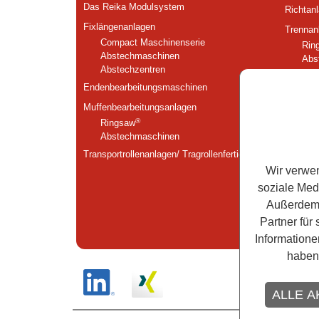
Das Reika Modulsystem
Richtan
Fixlängenanlagen
Trennan
Compact Maschinenserie
Rin
Abstechmaschinen
Abs
Abstechzentren
Abs
Endenbearbeitungsmaschinen
Fasanla
Muffenbearbeitungs­anlagen
Fliessa
®
Ringsaw
Sondera
Abstechmaschinen
Transportrollenanlagen/ Tragrollenfertigung
Wir verwen
soziale Med
Außerdem 
Partner für
Informatione
haben
ALLE A