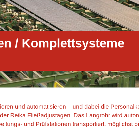
en / Komplettsysteme
mieren und automatisieren – und dabei die Personalko
p der Reika Fließadjustagen. Das Langrohr wird auto
eitungs- und Prüfstationen transportiert, möglichst 