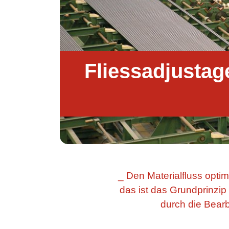
Fliessadjustag
_ Den Materialfluss opti
das ist das Grundprinzi
durch die Bearb